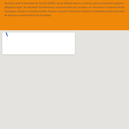
derechos ante la Autoridad de Control (AEPD). No se cederán datos a terceros, salvo autorización expresa u
obligación legal. Se realizarán transferencias internacionales de tus datos, en concreto a la empresa Active
Campaign, situada en Estados Unidos. Puedes consultar información adicional y detallada sobre protección
de datos en nuestra Política de Privacidad.