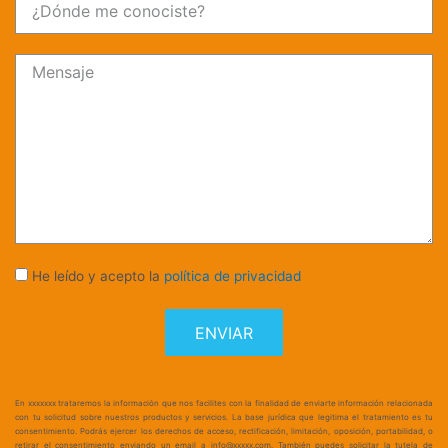
He leído y acepto la
política de privacidad
ENVIAR
En xxxxxxx trataremos la información que nos facilites con la finalidad de enviarte información relacionada
con tu solicitud sobre nuestros productos y servicios. La base jurídica que legitima el tratamiento es tu
consentimiento. Podrás ejercer los derechos de acceso, rectificación, limitación, oposición, portabilidad, o
retirar el consentimiento enviando un email a info@xxxxx.com. También puedes solicitar la tutela de